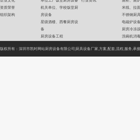
企业文化
单位工厂饭堂厨房设备
行业资讯
蒸柜、蒸
资质荣誉
机关单位、学校饭堂厨
米线、拉
组织架构
房设备
不锈钢厨
星级酒楼、西餐厨房设
电磁炉设
备
厨房冷冻
厨房设备工程
洗碗机消
厨房工程设计
西厨设备
版权所有：深圳市凯时网站厨房设备有限公司|厨具设备厂家,方案,配套,流程,服务,承接,价格,报价 
商用厨房设备
不锈钢厨房厨具