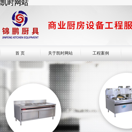
凯时网站
首 页
关于凯时网站
工程案例