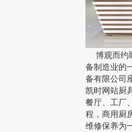
博观而约取
备制造业的
备有限公司
凯时网站厨
餐厅、工厂
程，商用厨
维修保养为