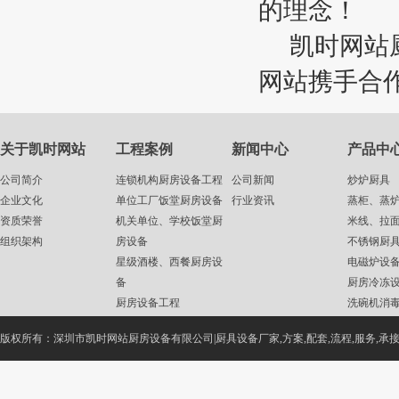
的理念！
凯时
网站携手合
关于凯时网站
工程案例
新闻中心
产品中
公司简介
连锁机构厨房设备工程
公司新闻
炒炉厨具
企业文化
单位工厂饭堂厨房设备
行业资讯
蒸柜、蒸
资质荣誉
机关单位、学校饭堂厨
米线、拉
组织架构
房设备
不锈钢厨
星级酒楼、西餐厨房设
电磁炉设
备
厨房冷冻
厨房设备工程
洗碗机消
厨房工程设计
西厨设备
版权所有：深圳市凯时网站厨房设备有限公司|厨具设备厂家,方案,配套,流程,服务,承接,价格,报价  
商用厨房设备
不锈钢厨房厨具