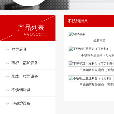
不锈钢厨具
产品列表
PRODUCT
烧腊吊架
炒炉厨具
不锈钢四层层架（可定
蒸柜、蒸炉设备
不锈钢双斗洗涮台（可定
米线、拉面设备
不锈钢三星洗涮台（可定
不锈钢厨具
电磁炉设备