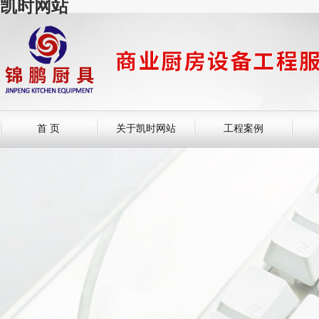
凯时网站
首 页
关于凯时网站
工程案例