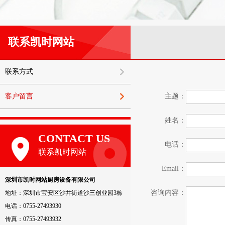
联系凯时网站
联系方式
客户留言
主题：
姓名：
CONTACT US
电话：
联系凯时网站
Email：
深圳市凯时网站厨房设备有限公司
咨询内容：
地址：深圳市宝安区沙井街道沙三创业园3栋
电话：0755-27493930
传真：0755-27493932