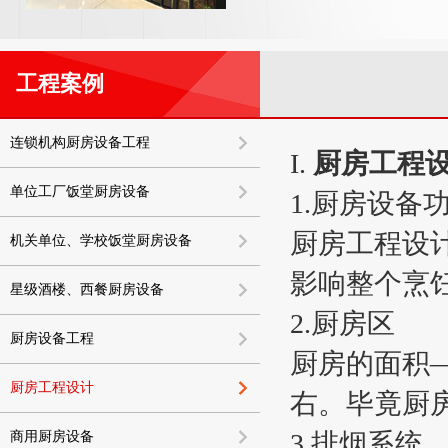
工程案例
连锁机构厨房设备工程
I.
厨房工程
单位工厂饭堂厨房设备
1.厨房设备
厨房工程设
机关单位、学校饭堂厨房设备
影响整个烹
星级酒楼、西餐厨房设备
2.厨房区
厨房设备工程
厨房的面积—
厨房工程设计
右。毕竟厨房要
3.排烟系统
商用厨房设备