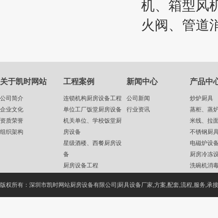
机
火阀、管道
关于凯时网站
工程案例
新闻中心
产品中
公司简介
连锁机构厨房设备工程
公司新闻
炒炉厨具
企业文化
单位工厂饭堂厨房设备
行业资讯
蒸柜、蒸
资质荣誉
机关单位、学校饭堂厨
米线、拉
组织架构
房设备
不锈钢厨
星级酒楼、西餐厨房设
电磁炉设
备
厨房冷冻
厨房设备工程
洗碗机消
厨房工程设计
西厨设备
版权所有：深圳市凯时网站厨房设备有限公司|厨具设备厂家,方案,配套,流程,服务,承接,价格
商用厨房设备
不锈钢厨房厨具