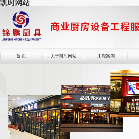
凯时网站
首 页
关于凯时网站
工程案例