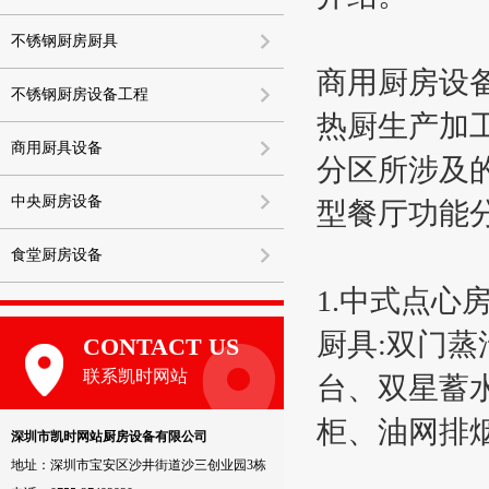
不锈钢厨房厨具
商用厨房设
不锈钢厨房设备工程
热厨生产加
商用厨具设备
分区所涉及的机
中央厨房设备
型餐厅功能分区的
食堂厨房设备
1.中式点心
厨具
CONTACT US
联系凯时网站
台、双星蓄水池
柜、油网排
深圳市凯时网站厨房设备有限公司
地址：深圳市宝安区沙井街道沙三创业园3栋