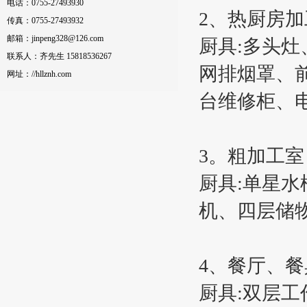
电话：0755-27493930
2、热厨房加
传真：0755-27493932
邮箱：jinpeng328@126.com
厨具:多头
联系人：齐先生 15818536267
网排烟罩、前置
网址：//hllznh.com
台
3。粗加工室
厨具:单星
机、四层储
4、餐厅、
厨具:双层