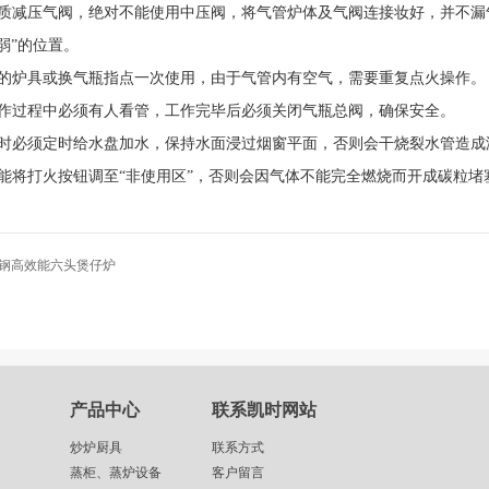
优质减压气阀，绝对不能使用中压阀，将气管炉体及气阀连接妆好，并不漏
到“弱”的位置。
装的炉具或换气瓶指点一次使用，由于气管内有空气，需要重复点火操作。
工作过程中必须有人看管，工作完毕后必须关闭气瓶总阀，确保安全。
用时必须定时给水盘加水，保持水面浸过烟窗平面，否则会干烧裂水管造成
能将打火按钮调至“非使用区”，否则会因气体不能完全燃烧而开成碳
钢高效能六头煲仔炉
产品中心
联系凯时网站
炒炉厨具
联系方式
蒸柜、蒸炉设备
客户留言