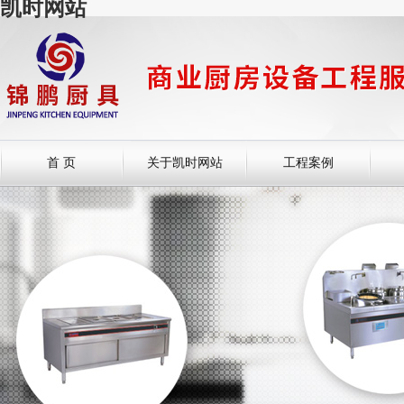
凯时网站
首 页
关于凯时网站
工程案例