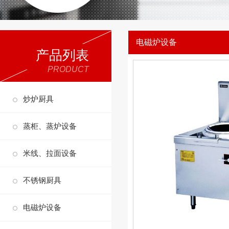
电磁炉设备
产品列表
PRODUCT
炒炉厨具
蒸柜、蒸炉设备
米线、拉面设备
不锈钢厨具
电磁炉设备