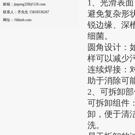
1、光滑表
邮箱：jinpeng328@126.com
避免复杂形
联系人：齐先生 15818536267
网址：//hllznh.com
锐边缘、深槽或
细菌。
圆
样可以减少
连续焊接：
助于消除可
2、可拆卸部
可拆卸组件：
卸，便于清洁和
洗。