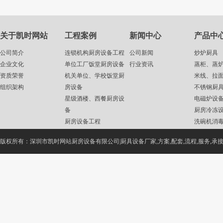
关于凯时网站
工程案例
新闻中心
产品中
公司简介
连锁机构厨房设备工程
公司新闻
炒炉厨具
企业文化
单位工厂饭堂厨房设备
行业资讯
蒸柜、蒸
资质荣誉
机关单位、学校饭堂厨
米线、拉
组织架构
房设备
不锈钢厨
星级酒楼、西餐厨房设
电磁炉设
备
厨房冷冻
厨房设备工程
洗碗机消
厨房工程设计
西厨设备
版权所有：深圳市凯时网站厨房设备有限公司|厨具设备厂家,方案,配套,流程,服务,承接,价格,报价
商用厨房设备
不锈钢厨房厨具