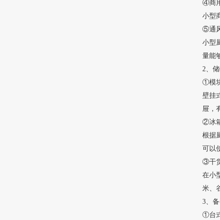
④商
小型
⑤通
小型厨
量能
2、
①模
壁挂
屉，
②冰
根据
可
③干
在小
米、
3、
①台