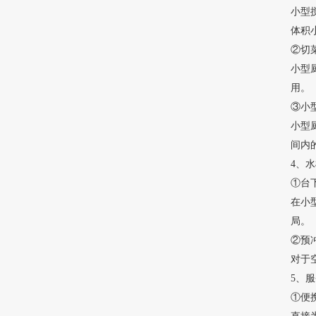
小型
体积
②切
小型
用。
③小
小型厨
间内
4、
①台
在小型
局。
②预
对于
5、
①便