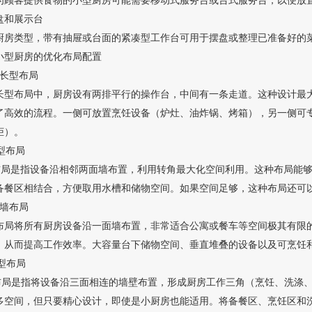
为顾客提供食物的小型厨房可能需要移动式服务台或台式服务台，以便放置小型
盘和展示台
厨房类型，带有抽屉或台面的紧凑型工作台可用于摆盘或整理已准备好的
小型厨房的优化布局配置
狭长型布局
长型布局中，厨房设有两排平行的操作台，中间有一条走道。这种
了高效的流程。一侧可放置烹饪设备（炉灶、油炸锅、烤箱），另一侧可
柜）。
型布局
布局是指设备沿相邻两面墙布置，利用转角最大化空间利用。这种布局能
备餐区相结合，方便取用水槽和储物空间。如果空间足够，这种布局还可以包含
单墙布局
布局将所有厨房设备沿一面墙布置，非常适合公寓或餐车等空间极其有限
，从而提高工作效率。大容量台下储物空间、垂直堆叠的设备以及可
U型布局
局是指将设备沿三面相连的墙壁布置，形成厨房工作三角（烹饪、洗涤、
多空间，但只要精心设计，即使是小厨房也能适用。将备餐区、烹饪区和