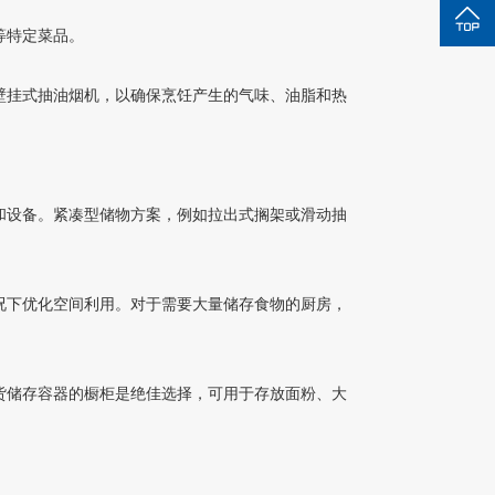
等特定菜品。
，以确保烹饪产生的气味、油脂和热
。紧凑型储物方案，例如拉出式搁架或滑动抽
利用。对于需要大量储存食物的厨房，
货储存容器的橱柜是
绝佳选择，
可用于存放面粉、大