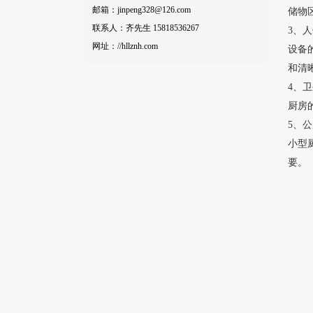
邮箱：jinpeng328@126.com
储物
联系人：齐先生 15818536267
3、
网址：//hllznh.com
设备
和清
4、
厨房
5、
小型
要。