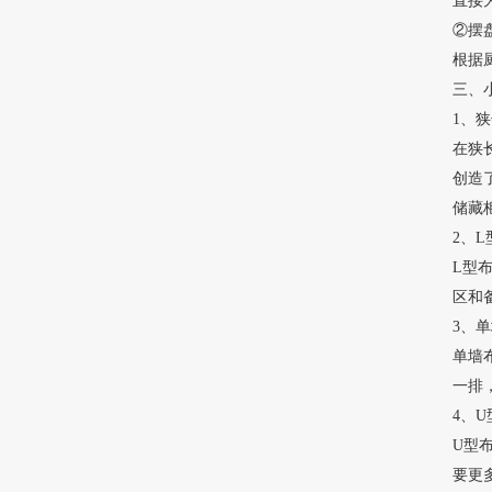
直接
②摆
根据
三、
1、
在狭
创造
储藏
2、L
L型
区和
3、
单墙
一排
4、
U型布
要更