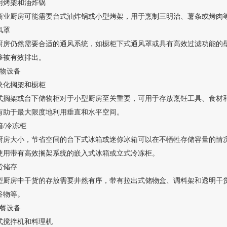
用烤架和油炸锅
商业厨房可能需要台式油炸锅或小型烤架，用于烹制三明治、薯条或烤肉
风罩
房仍然需要合适的通风系统，如橱柜下式通风罩或具有高效过滤功能的壁挂式抽油烟机
够被有效排出。
储物设备
块化搁架和橱柜
式搁架或台下储物柜对于小型厨房至关重要，可用于存放烹饪工具、食材和设备
有助于最大限度地利用垂直和水平空间。
箱/冷冻柜
厨房大小，节省空间的台下式冰箱或迷你冰箱可以在不牺牲存储容量的情况下优化空间
以使用带有高效搁架系统的嵌入式冰箱或立式冷冻柜。
货储存
型厨房中
干货的存放需要
井然有序，
带有拉出式储物盒、调料架和透明干
谷物等。
备餐设备
式搅拌机和料理机