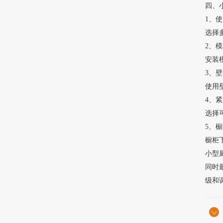
四、
1、
选择
2、
安装
3、
使用
4、
选择
5、
橱柜
小型厨
同时
级和