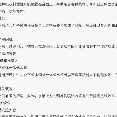
搅拌机或料理机可以放置在台面上，帮助准备各种菜肴，而不会占用太多空间。手持式
小巧，功能多样。
菜台
厨房适合配备模块化备餐台，这些备餐台集成了砧板、垃圾桶以及刀具和工具
型洗碗机
房可以采用台下式或台式洗碗机，既节省空间又能提供必要
的清洁效果。
水槽和洗涤区
下式或一体式水槽
厨房设计中，台下式水槽或一体式水槽可以营造简洁时尚的视觉效
冲洗装置
空间有限的厨房，安装在水槽上方的预冲洗喷淋装置有助于提高洗碗
服务设备
携式服务台