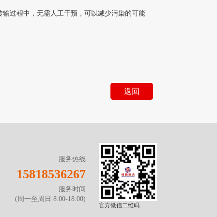
。在传输过程中，无需人工干预，可以减少污染的可能
！
返回
服务热线
15818536267
服务时间
(周一至周日 8:00-18:00)
官方微信二维码