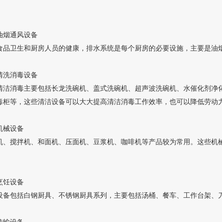
油烟通风设备
食品卫生和厨房人员的健康，排水系统是每个厨房的必要设施，主要
清洗消毒设备
洁消毒主要包括长龙洗碗机、盖式洗碗机、超声波洗碗机、水催化
毒柜等，这些清洁设备可以大大提高清洁消毒工作效率，也可以降低劳动
机械设备
、搅拌机、和面机、压面机、豆浆机、咖啡机等产品较为常用。这
；
烹饪设备
设备包括白钢厨具、不锈钢厨具系列，主要包括汤桶、餐车、工作台架、