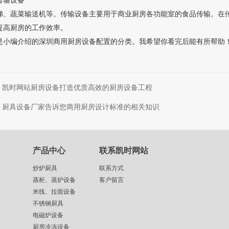
传输设备
电梯、蔬菜输送机等。传输设备主要用于商业厨房各功能室的食品传输
提高厨房的工作效率。
是小编介绍的深圳商用厨房设备配置的分类。我希望你看完后能有所帮助
凯时网站厨房设备打造优质高效的厨房设备工程
厨具设备厂家告诉您商用厨房设计标准的相关知识
产品中心
联系凯时网站
炒炉厨具
联系方式
蒸柜、蒸炉设备
客户留言
米线、拉面设备
不锈钢厨具
电磁炉设备
厨房冷冻设备