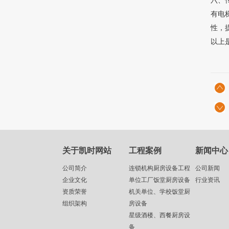
六、
有
性，
以上
关于凯时网站
工程案例
新闻中心
公司简介
连锁机构厨房设备工程
公司新闻
企业文化
单位工厂饭堂厨房设备
行业资讯
资质荣誉
机关单位、学校饭堂厨
组织架构
房设备
星级酒楼、西餐厨房设
备