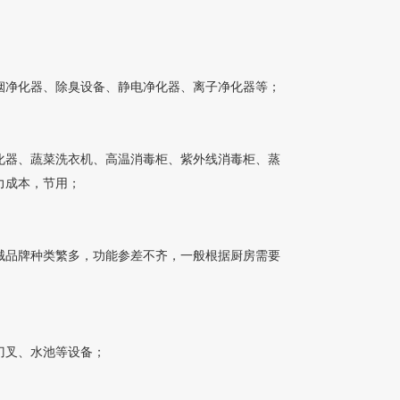
是油烟净化器、除臭设备、静电净化器、离子净化器等；
剂净化器、蔬菜洗衣机、高温消毒柜、紫外线消毒柜、蒸
力成本，节用；
些机械品牌种类繁多，功能参差不齐，一般根据厨房需要
刀叉、水池等设备；