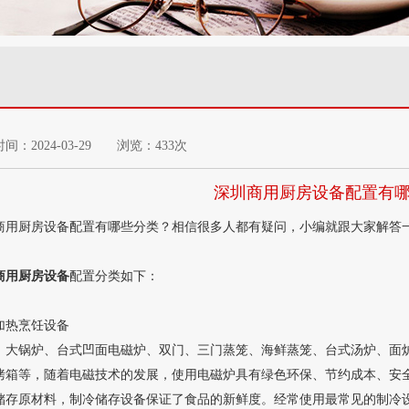
间：2024-03-29 浏览：433次
深圳商用厨房设备配置有
商用厨房设备配置有哪些分类？相信很多人都有疑问，小编就跟大家解答
商用厨房设备
配置分类如下：
加热烹饪设备
、大锅炉、台式凹面电磁炉、双门、三门蒸笼、海鲜蒸笼、台式汤炉、面炉、滚筒
烤箱等，随着电磁技术的发展，使用电磁炉具有绿色环保、节约成本、安
存原材料，制冷储存设备保证了食品的新鲜度。经常使用最常见的制冷设