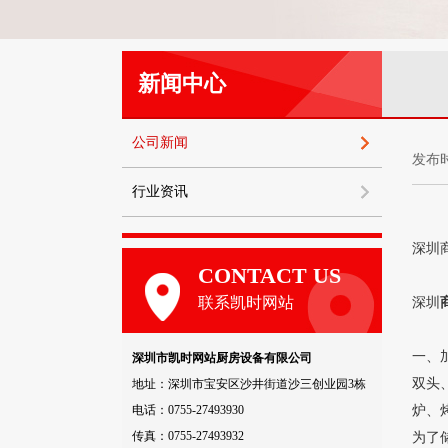
新闻中心
公司新闻
发布时
行业资讯
深圳
CONTACT US
联系凯时网站
深圳
一、
深圳市凯时网站厨房设备有限公司
双头
地址：深圳市宝安区沙井街道沙三创业园3栋
电话：0755-27493930
炉、
传真：0755-27493932
为了储