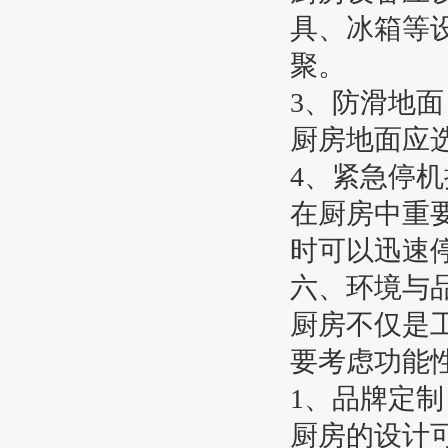
具、冰箱等
聚。
3、防滑地面
厨房地面应
4、紧急停
在厨房中重
时可以迅速
六、环境与
厨房不仅是
要考虑功能
1、品牌定制
厨房的设