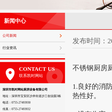
新闻中心
公司新闻
发布时间：20
行业资讯
不锈钢厨房
CONTACT US
联系凯时网站
1.良好的
深圳市凯时网站厨房设备有限公司
热性好。
地址：深圳市宝安区沙井街道沙三创业园3栋
电话：0755-27493930
传真：0755-27493932