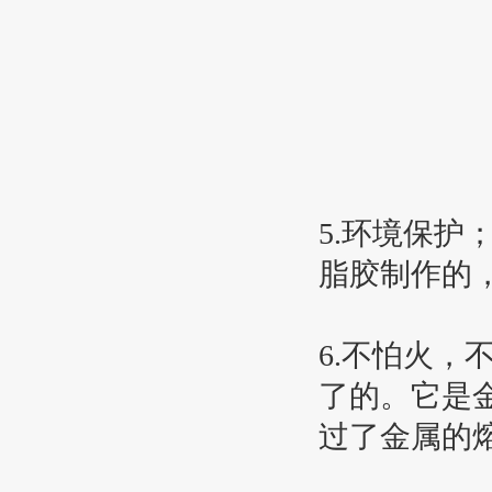
5.环境保
脂胶
6.不怕火
了的。它是金属
过了金属的