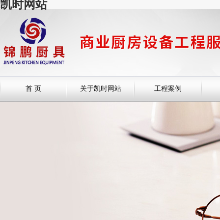
凯时网站
首 页
关于凯时网站
工程案例