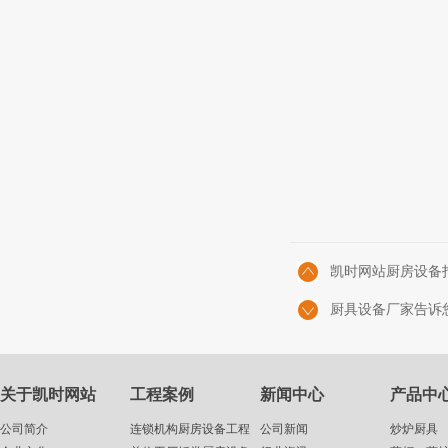
凯时网站厨房设备
厨具设备厂家告诉
关于凯时网站
工程案例
新闻中心
产品中
公司简介
连锁机构厨房设备工程
公司新闻
炒炉厨具