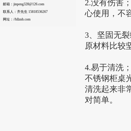
2.没有伤
邮箱：jinpeng328@126.com
心使用，不
联系人：齐先生 15818536267
网址：//hllznh.com
3、坚固无
原材料比较
4.易于清洗
不锈钢柜桌
清洗起来非
对简单。